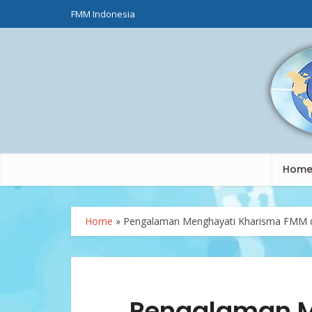
FMM Indonesia
Hom
Home
»
Pengalaman Menghayati Kharisma FMM d
Pengalaman M