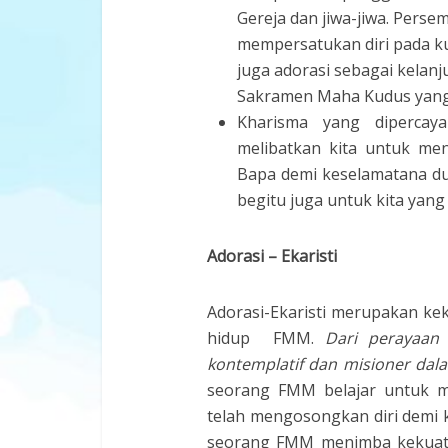
Gereja dan jiwa-jiwa. Perse
mempersatukan diri pada ku
juga adorasi sebagai kelanju
Sakramen Maha Kudus yang 
Kharisma yang dipercay
melibatkan kita untuk men
Bapa demi keselamatana dun
begitu juga untuk kita yan
Adorasi – Ekaristi
Adorasi-Ekaristi merupakan kek
hidup FMM.
Dari perayaan 
kontemplatif dan misioner dala
seorang FMM belajar untuk m
telah mengosongkan diri demi k
seorang FMM menimba kekuata