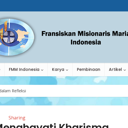
e
FMM Indonesia
Karya
Pembinaan
Artikel
alam Refleksi
Sharing
enghayati Kharisma