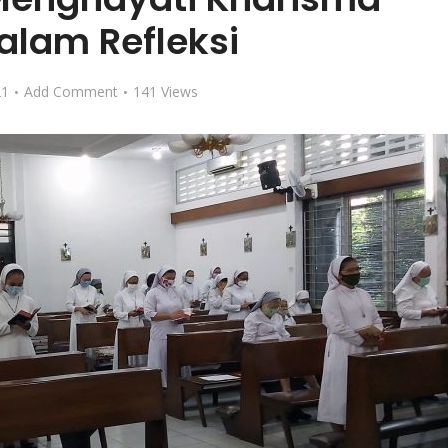
lam Refleksi
21
Add Comment
141 Views