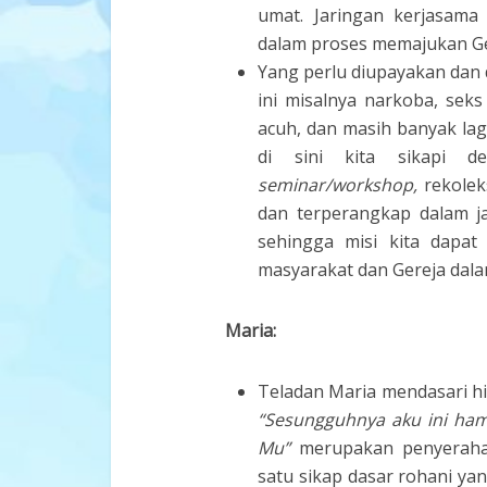
umat. Jaringan kerjasama 
dalam proses memajukan Ger
Yang perlu diupayakan dan d
ini misalnya narkoba, sek
acuh, dan masih banyak lagi.
di sini kita sikapi de
seminar/workshop,
rekoleks
dan terperangkap dalam j
sehingga misi kita dapat
masyarakat dan Gereja dalam 
Maria:
Teladan Maria mendasari h
“Sesungguhnya aku ini ham
Mu”
merupakan penyerahan
satu sikap dasar rohani yan