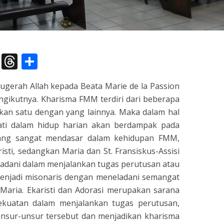
pp
dIn
legram
X
Threads
Share
gerah Allah kepada Beata Marie de la Passion
ngikutnya. Kharisma FMM terdiri dari beberapa
hkan satu dengan yang lainnya. Maka dalam hal
ati dalam hidup harian akan berdampak pada
yang sangat mendasar dalam kehidupan FMM,
isti, sedangkan Maria dan St. Fransiskus-Assisi
eladani dalam menjalankan tugas perutusan atau
menjadi misonaris dengan meneladani semangat
 Maria. Ekaristi dan Adorasi merupakan sarana
uatan dalam menjalankan tugas perutusan,
nsur-unsur tersebut dan menjadikan kharisma