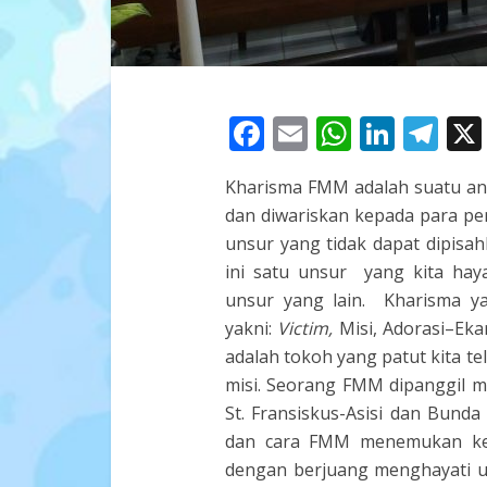
Facebook
Email
WhatsA
Linke
Te
Kharisma FMM adalah suatu anu
dan diwariskan kepada para pe
unsur yang tidak dapat dipisa
ini satu unsur yang kita hay
unsur yang lain. Kharisma 
yakni:
Victim,
Misi, Adorasi–Ekar
adalah tokoh yang patut kita t
misi. Seorang FMM dipanggil 
St. Fransiskus-Asisi dan Bunda
dan cara FMM menemukan kek
dengan berjuang menghayati u