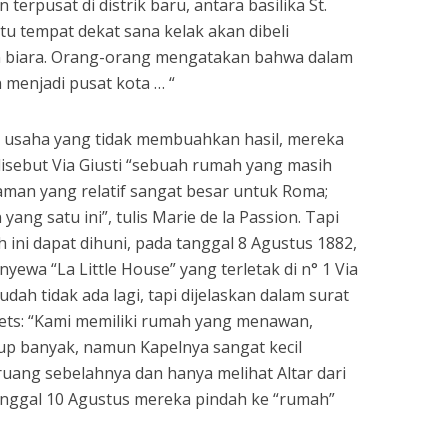
terpusat di distrik baru, antara basilika St.
atu tempat dekat sana kelak akan dibeli
n biara. Orang-orang mengatakan bahwa dalam
 menjadi pusat kota … “
h usaha yang tidak membuahkan hasil, mereka
disebut Via Giusti “sebuah rumah yang masih
an yang relatif sangat besar untuk Roma;
ng satu ini”, tulis Marie de la Passion. Tapi
ni dapat dihuni, pada tanggal 8 Agustus 1882,
yewa “La Little House” yang terletak di n° 1 Via
udah tidak ada lagi, tapi dijelaskan dalam surat
lets: “Kami memiliki rumah yang menawan,
up banyak, namun Kapelnya sangat kecil
ruang sebelahnya dan hanya melihat Altar dari
tanggal 10 Agustus mereka pindah ke “rumah”