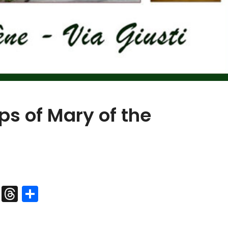
eps of Mary of the
pp
dIn
legram
X
Threads
Share