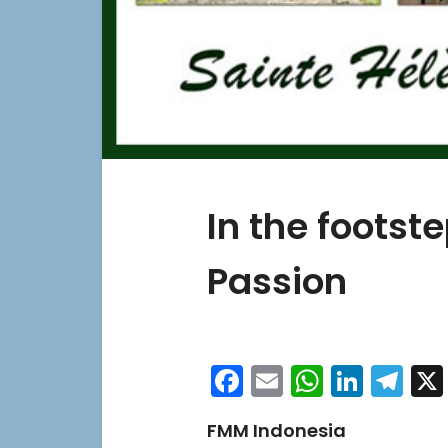
In the footst
Passion
Facebook
Email
WhatsA
Linke
Te
FMM Indonesia