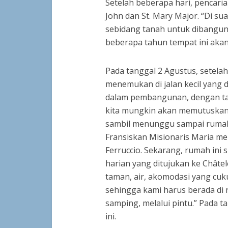
Setelah beberapa hari, pencarian 
John dan St. Mary Major. “Di su
sebidang tanah untuk dibangu
beberapa tahun tempat ini akan
Pada tanggal 2 Agustus, setela
menemukan di jalan kecil yang 
dalam pembangunan, dengan tam
kita mungkin akan memutuskan ya
sambil menunggu sampai rumah i
Fransiskan Misionaris Maria men
Ferruccio. Sekarang, rumah ini s
harian yang ditujukan ke Châte
taman, air, akomodasi yang cuk
sehingga kami harus berada di 
samping, melalui pintu.” Pada 
ini.