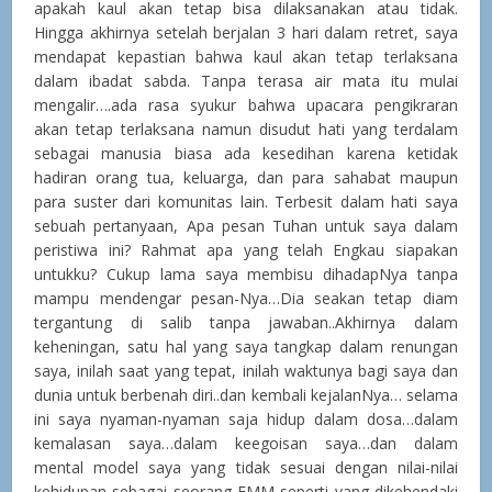
apakah kaul akan tetap bisa dilaksanakan atau tidak.
Hingga akhirnya setelah berjalan 3 hari dalam retret, saya
mendapat kepastian bahwa kaul akan tetap terlaksana
dalam ibadat sabda. Tanpa terasa air mata itu mulai
mengalir….ada rasa syukur bahwa upacara pengikraran
akan tetap terlaksana namun disudut hati yang terdalam
sebagai manusia biasa ada kesedihan karena ketidak
hadiran orang tua, keluarga, dan para sahabat maupun
para suster dari komunitas lain. Terbesit dalam hati saya
sebuah pertanyaan, Apa pesan Tuhan untuk saya dalam
peristiwa ini? Rahmat apa yang telah Engkau siapakan
untukku? Cukup lama saya membisu dihadapNya tanpa
mampu mendengar pesan-Nya…Dia seakan tetap diam
tergantung di salib tanpa jawaban..Akhirnya dalam
keheningan, satu hal yang saya tangkap dalam renungan
saya, inilah saat yang tepat, inilah waktunya bagi saya dan
dunia untuk berbenah diri..dan kembali kejalanNya… selama
ini saya nyaman-nyaman saja hidup dalam dosa…dalam
kemalasan saya…dalam keegoisan saya…dan dalam
mental model saya yang tidak sesuai dengan nilai-nilai
kehidupan sebagai seorang FMM seperti yang dikehendaki