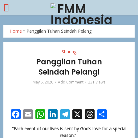
Home
»
Panggilan Tuhan Seindah Pelangi
Sharing
Panggilan Tuhan
Seindah Pelangi
May 5, 2020
Add Comment
231 Views
Facebook
Email
WhatsApp
LinkedIn
Telegram
X
Threads
Share
“Each event of our lives is sent by God’s love for a special
reason.”