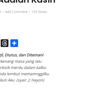
1
Add Comment
139 Views
pp
dIn
legram
X
Threads
Share
il, Diutus, dan Ditemani
rkenang masa yang lalu
rbisik merdu dalam kalbu
abda lembut memamnggilku
kuti Aku (syair. J: Hayon)