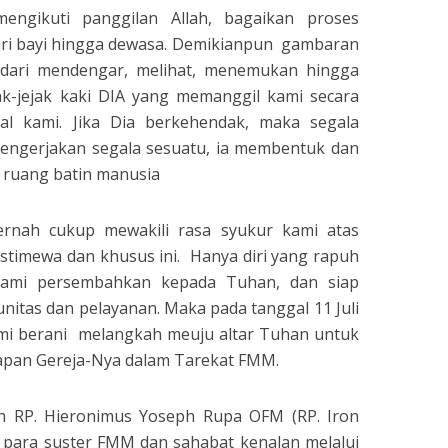
ngikuti panggilan Allah, bagaikan proses
dari bayi hingga dewasa. Demikianpun gambaran
 dari mendengar, melihat, menemukan hingga
k-jejak kaki DIA yang memanggil kami secara
al kami. Jika Dia berkehendak, maka segala
mengerjakan segala sesuatu, ia membentuk dan
 ruang batin manusia
ernah cukup mewakili rasa syukur kami atas
stimewa dan khusus ini. Hanya diri yang rapuh
 kami persembahkan kepada Tuhan, dan siap
nitas dan pelayanan. Maka pada tanggal 11 Juli
mi berani melangkah meuju altar Tuhan untuk
dapan Gereja-Nya dalam Tarekat FMM.
leh RP. Hieronimus Yoseph Rupa OFM (RP. Iron
, para suster FMM dan sahabat kenalan melalui