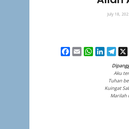
July 18, 202
Facebook
Email
WhatsA
Linke
Te
Dipangg
Aku te
Tuhan be
Kuingat S
Marilah i