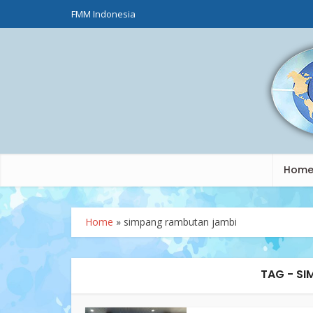
FMM Indonesia
Hom
Home
»
simpang rambutan jambi
TAG - S