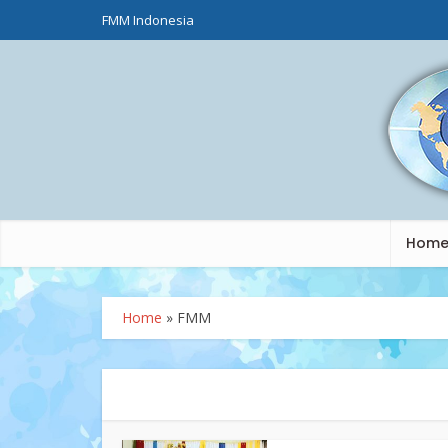
FMM Indonesia
Hom
Home
»
FMM