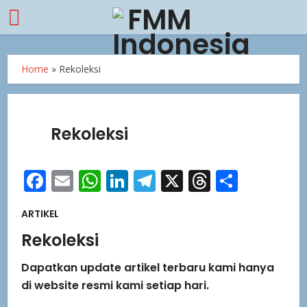
Home
»
Rekoleksi
Rekoleksi
Facebook
Email
WhatsApp
LinkedIn
Telegram
X
Threads
Share
ARTIKEL
Rekoleksi
Dapatkan update artikel terbaru kami hanya
di website resmi kami setiap hari.