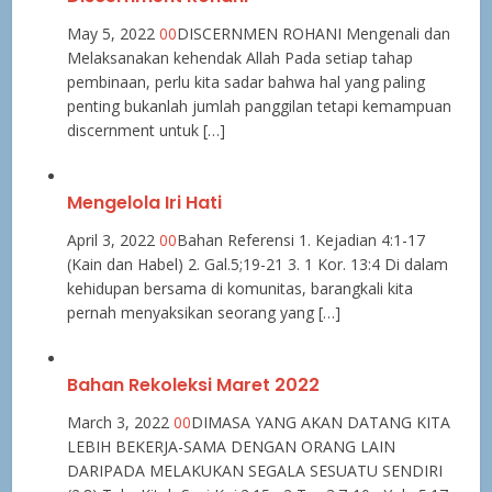
May 5, 2022
0
0
DISCERNMEN ROHANI Mengenali dan
Melaksanakan kehendak Allah Pada setiap tahap
pembinaan, perlu kita sadar bahwa hal yang paling
penting bukanlah jumlah panggilan tetapi kemampuan
discernment untuk […]
Mengelola Iri Hati
April 3, 2022
0
0
Bahan Referensi 1. Kejadian 4:1-17
(Kain dan Habel) 2. Gal.5;19-21 3. 1 Kor. 13:4 Di dalam
kehidupan bersama di komunitas, barangkali kita
pernah menyaksikan seorang yang […]
Bahan Rekoleksi Maret 2022
March 3, 2022
0
0
DIMASA YANG AKAN DATANG KITA
LEBIH BEKERJA-SAMA DENGAN ORANG LAIN
DARIPADA MELAKUKAN SEGALA SESUATU SENDIRI