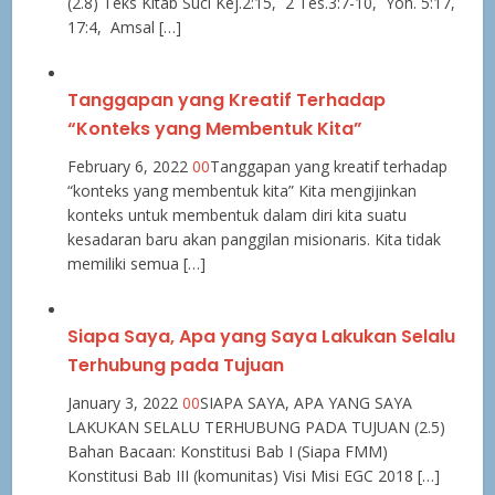
(2.8) Teks Kitab Suci Kej.2:15, 2 Tes.3:7-10, Yoh. 5:17,
17:4, Amsal […]
Tanggapan yang Kreatif Terhadap
“Konteks yang Membentuk Kita”
February 6, 2022
0
0
Tanggapan yang kreatif terhadap
“konteks yang membentuk kita” Kita mengijinkan
konteks untuk membentuk dalam diri kita suatu
kesadaran baru akan panggilan misionaris. Kita tidak
memiliki semua […]
Siapa Saya, Apa yang Saya Lakukan Selalu
Terhubung pada Tujuan
January 3, 2022
0
0
SIAPA SAYA, APA YANG SAYA
LAKUKAN SELALU TERHUBUNG PADA TUJUAN (2.5)
Bahan Bacaan: Konstitusi Bab I (Siapa FMM)
Konstitusi Bab III (komunitas) Visi Misi EGC 2018 […]